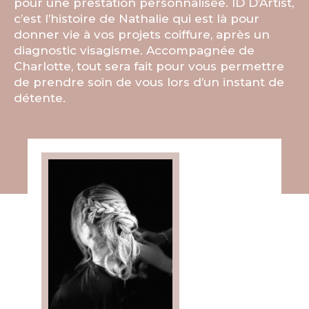
pour une prestation personnalisée. ID D’Artist,
c’est l’histoire de Nathalie qui est là pour
donner vie à vos projets coiffure, après un
diagnostic visagisme. Accompagnée de
Charlotte, tout sera fait pour vous permettre
de prendre soin de vous lors d’un instant de
détente.